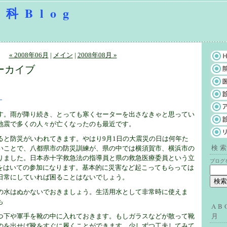
科Blog
« 2008年06月
|
メイン
|
2008年08月 »
アーカイブ
－
す。雨が降り続き、とっても寒くセーターを出さなきゃと思ってい
地震で多くの人々が亡くなったのも最近です。
ると防災がいわれてきます。やはり9月1日の大震災の日は何年た
検
いことで、八都県市の防災訓練が、県の中では横須賀市、横浜市の
りました。日本赤十字救急法の指導員と県の救急医療委員という立
ブログ
”をはいての参加になります。基本的に災害など起こってもらっては
日常にしていれば困ることはないでしょう。
の水はぬかないでおきましょう。生活用水として非常時に使えま
も
AB
月
つ下や軍手を靴の中に入れておきます。もしガラスなどが散って靴
のを出せば靴をすぐに履くことができます。少しずつ工夫してみて