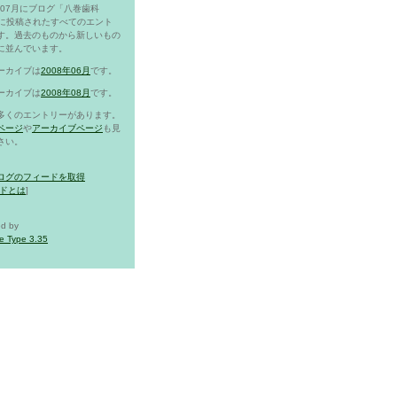
8年07月にブログ「八巻歯科
g」に投稿されたすべてのエント
す。過去のものから新しいもの
に並んでいます。
ーカイブは
2008年06月
です。
ーカイブは
2008年08月
です。
多くのエントリーがあります。
ページ
や
アーカイブページ
も見
さい。
ログのフィードを取得
ドとは
]
d by
e Type 3.35