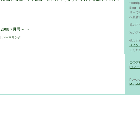
200
Blo
リーで
へ順番
前のア
08.7月号－" »
次のア
1
|
パーマリンク
他にも
メイン
てくだ
このブ
[
フィー
Powere
Movabl