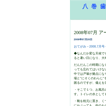
八巻歯
2008年07月 
2008年07月20日
おてがみ－2008.7月号
◆なんだか変な天候で
ると暑い日になり、大
だんだんこの時期にな
っても忘れてはいけな
中では戸塚が拠点にな
場と“にそくのわらじ
困るのですが、備えを
・そこで１つ、お風呂
す。トイレの水として
・靴を枕元に置き、く
にかぶっても、中のも