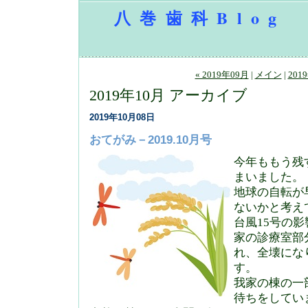
八巻歯科Blog
« 2019年09月
|
メイン
|
201
2019年10月 アーカイブ
2019年10月08日
おてがみ－2019.10月号
今年ももう残
まいました。
地球の自転が
ないかと考え
台風15号の
家の診療室部
れ、全壊にな
す。
我家の棟の一
待ちをしてい