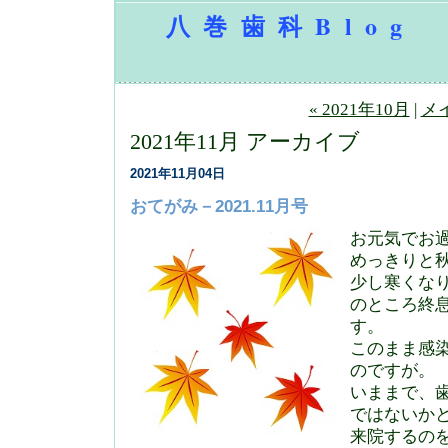
八巻歯科Blog
« 2021年10月
|
メ
2021年11月 アーカイブ
2021年11月04日
おてがみ－2021.11月号
お元気でお
めっきりと
少し寒くな
のところ終
す。
このまま感
のですが。
いままで、
ではないか
来院するの