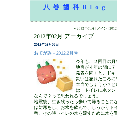
八巻歯科Blog
« 2012年01月
|
メイン
|
201
2012年02月 アーカイブ
2012年02月03日
おてがみ－2012.2月号
今年も、２回目の月
地震が４年の間に７
発表を聞くと、ドキ
災いは忘れたころに
本当でしょうか？と
は、トイレに水タン
なんで？って思われるでしょう。
地震後、生き残ったら歩いて帰ることに
は防寒をし、お水を飲んで、しっかりト
番、その時トイレの水を流すために水を