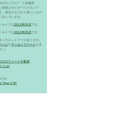
2年04月にブログ「八巻歯科
g」に投稿されたすべてのエント
す。過去のものから新しいもの
に並んでいます。
ーカイブは
2012年03月
です。
ーカイブは
2012年05月
です。
多くのエントリーがあります。
ページ
や
アーカイブページ
も見
さい。
ログのフィードを取得
ドとは
]
d by
e Type 3.35