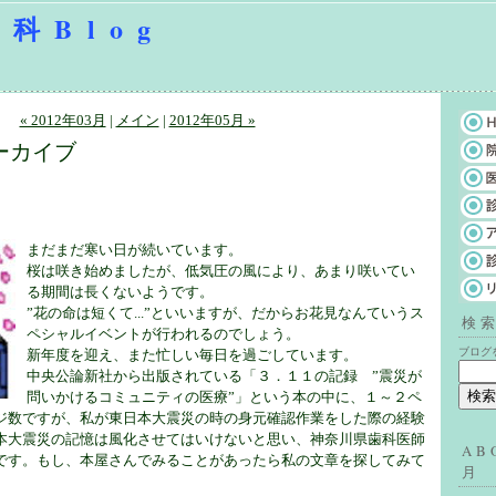
科Blog
« 2012年03月
|
メイン
|
2012年05月 »
アーカイブ
まだまだ寒い日が続いています。
桜は咲き始めましたが、低気圧の風により、あまり咲いてい
る期間は長くないようです。
”花の命は短くて...”といいますが、だからお花見なんていうス
検
ペシャルイベントが行われるのでしょう。
ブログ
新年度を迎え、また忙しい毎日を過ごしています。
中央公論新社から出版されている「３．１１の記録 ”震災が
問いかけるコミュニティの医療”」という本の中に、１～２ペ
ジ数ですが、私が東日本大震災の時の身元確認作業をした際の経験
本大震災の記憶は風化させてはいけないと思い、神奈川県歯科医師
AB
です。もし、本屋さんでみることがあったら私の文章を探してみて
月