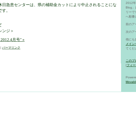
201
休日急患センターは、県の補助金カットにより中止されることにな
Blo
です。
リーで
へ順番
前のア
て
レンジ＞
次のア
12.4月号" »
他にも
メイン
9
|
パーマリンク
てくだ
このブ
[
フィー
Powere
Movabl