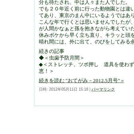
分も待たされ、中は人々また人でした。
でも２０年近く前に行った動物園とは違
てあり、東京のまん中にいるようではあ
こんな年で行くとは思いませんでしたが
が人間かなぁと孫を抱きながら考えてい
休みボケから早く立ち直り、キラッと頭
晴れ間には、外に出て、のびをしてみる
続きの記事
◆＜虫歯予防月間＞
◆＜ストレッチ、ツボ押し 道具を使わ
恵！＞
続きを読む "おてがみ－2012.5月号" »
日時: 2012年05月11日 15:18
|
パーマリンク