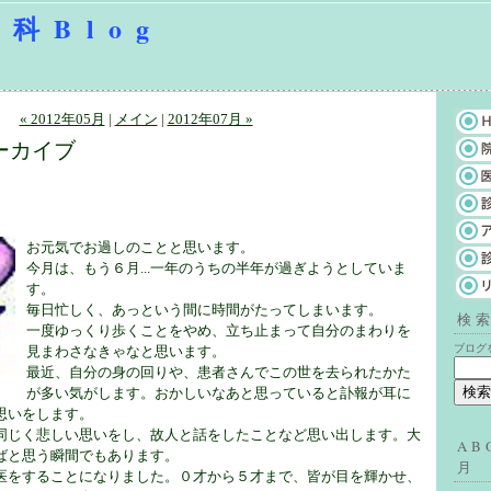
科Blog
« 2012年05月
|
メイン
|
2012年07月 »
アーカイブ
お元気でお過しのことと思います。
今月は、もう６月...一年のうちの半年が過ぎようとしていま
す。
毎日忙しく、あっという間に時間がたってしまいます。
検
一度ゆっくり歩くことをやめ、立ち止まって自分のまわりを
ブログ
見まわさなきゃなと思います。
最近、自分の身の回りや、患者さんでこの世を去られたかた
が多い気がします。おかしいなあと思っていると訃報が耳に
思いをします。
同じく悲しい思いをし、故人と話をしたことなど思い出します。大
AB
ばと思う瞬間でもあります。
月
医をすることになりました。０才から５才まで、皆が目を輝かせ、