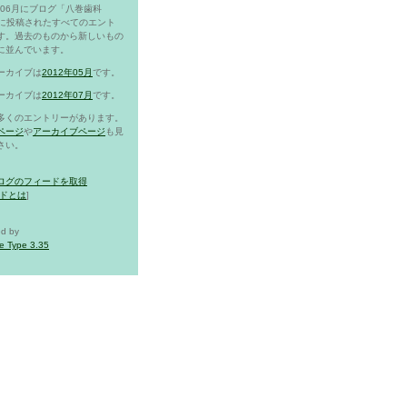
2年06月にブログ「八巻歯科
g」に投稿されたすべてのエント
す。過去のものから新しいもの
に並んでいます。
ーカイブは
2012年05月
です。
ーカイブは
2012年07月
です。
多くのエントリーがあります。
ページ
や
アーカイブページ
も見
さい。
ログのフィードを取得
ドとは
]
d by
e Type 3.35