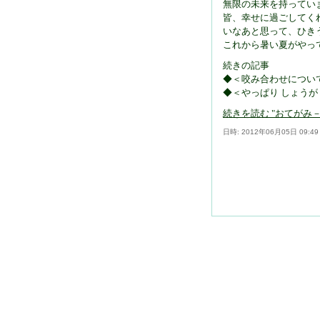
無限の未来を持ってい
皆、幸せに過ごしてく
いなあと思って、ひき
これから暑い夏がやって
続きの記事
◆＜咬み合わせについ
◆＜やっぱり しょうが
続きを読む "おてがみ－20
日時: 2012年06月05日 09:4