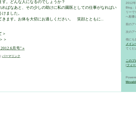
ます。どんな人になるのでしょうか？
201
れればなあと、その少しの助けに私の園医としての仕事がなればい
Blo
リーで
うけました。
へ順番
きます。お体を大切にお過しください。 笑顔とともに...
前のア
次のア
て＞
＞＞
他にも
メイン
12.6月号" »
てくだ
9
|
パーマリンク
このブ
[
フィー
Powere
Movabl