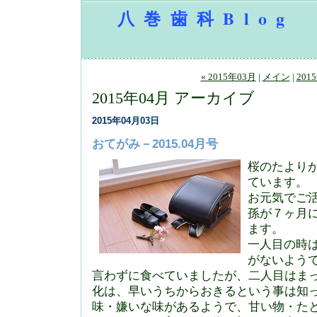
八巻歯科Blog
« 2015年03月
|
メイン
|
201
2015年04月 アーカイブ
2015年04月03日
おてがみ－2015.04月号
桜のたより
ています。
お元気でご
孫が７ヶ月
ます。
一人目の時
がないよう
言わずに食べていましたが、二人目はま
化は、早いうちからおきるという事は知
味・嫌いな味があるようで、甘い物・た