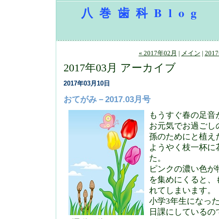
八巻歯科Blog
« 2017年02月
|
メイン
|
201
2017年03月 アーカイブ
2017年03月10日
おてがみ－2017.03月号
もうすぐ春の足音
お元気でお過ごし
孫のためにと植え
ようやく枝一杯に
た。
ピンクの濃い色が
を集めにくると、
れてしまいます。
小学3年生になっ
日課にしているの