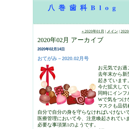
八巻歯科Blog
« 2020年01月
|
メイン
|
202
2020年02月 アーカイブ
2020年02月14日
おてがみ－2020.02月号
お元気でお過
去年末から新
起きています
今だ拡大して
同時にインフ
Wで気をつけ
マスクも品切
自分で自分の身を守らなければいけない
医療管理において今、注意喚起されてい
必要な事項第1のようです。