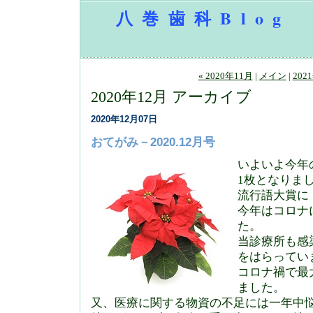
八巻歯科Blog
« 2020年11月
|
メイン
|
202
2020年12月 アーカイブ
2020年12月07日
おてがみ－2020.12月号
いよいよ今年
1枚となりま
流行語大賞に
今年はコロナ
た。
当診療所も感
をはらってい
コロナ禍で最
ました。
又、医療に関する物資の不足には一年中