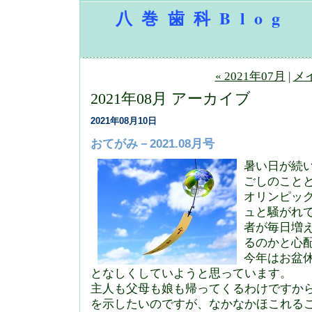
八巻歯科Blog
« 2021年07月
|
メ
2021年08月 アーカイブ
2021年08月10日
おてがみ－2021.08月号
暑い日が続
ごしのこと
オリンピッ
ュと騒がれ
者が毎日増
るのかと心
今年はお盆
となしくしていようと思っています。
主人も父母も娘も帰ってくるわけですか
を示したいのですが、なかなかほこれるこ