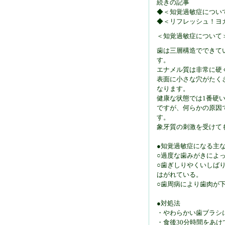
続きの記事
◆＜知覚過敏症につい
◆＜リフレッシュ！ヨ
＜知覚過敏症について
歯は三層構造でできて
す。
エナメル質は非常に硬
表面に小さな穴がたく
なります。
健康な状態では1番硬
ですが、何らかの原因
す。
象牙質の刺激を受けて
●知覚過敏症になる主
○過度な歯みがきによ
○歯ぎしりやくいしば
はがれている。
○歯周病により歯肉が
●対処法
・やわらかい歯ブラシ
・食後30分時間をあ