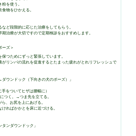
き粉を使う。
飲食物をひかえる。
るなど段階的に応じた治療をしてもらう。
早期治療が大切ですので定期検診をおすすめします。
ポーズ＞
を保つためにずっと緊張しています。
液がリンパの流れを促進するとたまった疲れがとれリフレッシュで
→ダウンドック（下向きの犬のポーズ）」
に手をついてヒザは腰幅に）
前につく。→つま先を立てる。
がら、お尻を上にあげる。
なければかかとを床に近づける。
ンタンダウンドック」