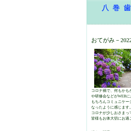
八巻歯
おてがみ－2022
コロナ禍で、何もかも
や研修会などがWEB
もちろんコミュニケー
なったように感じます
コロナが少しおさまっ
皆様もお体大切にお過