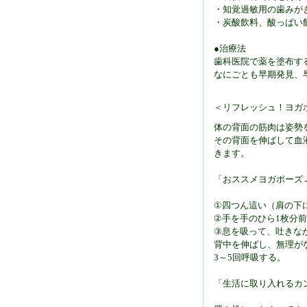
・知覚過敏用の歯みが
・炭酸飲料、酸っぱい
●治療法
歯科医院で薬を塗布す
なにごとも早期発見、
＜リフレッシュ！ヨガ
体の背面の筋肉は姿勢
その背面を伸ばして血
きます。
「おススメヨガポーズ
①四つん這い（肩の下
②手を手のひら1枚分
③息を吸って、吐きな
背中を伸ばし、無理が
3～5回呼吸する。
「生活に取り入れるカ