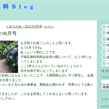
科Blog
« おてがみ－2022.05月号
|
メイン
.06月号
お元気でお過ごしのことと思います。
もう6月ですね。
あっという間のことです。
戸塚区歯科医師会会長の職について、もう1年にな
ってしまいます。
ここ1年ちゃんとやっているのでしょうか？
検
自分自身不安になってしまいます。
が自由にならなくなったことで、人間関係も少しずつ変化し、会議
ブログ
におき変りました。
ションをとるための食事会、懇親会も開かれず、世界がとても狭く
。
てきましたが、このまま終息してくれるとよいと願っています。
ごし下さい。
AB
2022