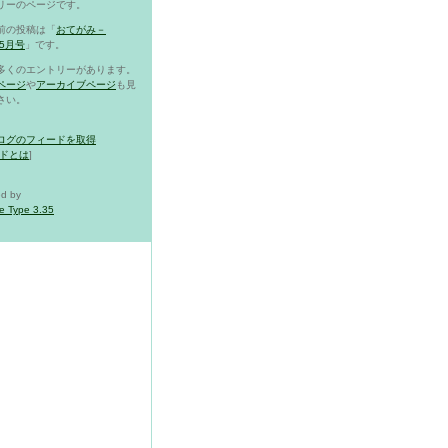
リーのページです。
前の投稿は「
おてがみ－
05月号
」です。
多くのエントリーがあります。
ページ
や
アーカイブページ
も見
さい。
ログのフィードを取得
ドとは
]
d by
e Type 3.35