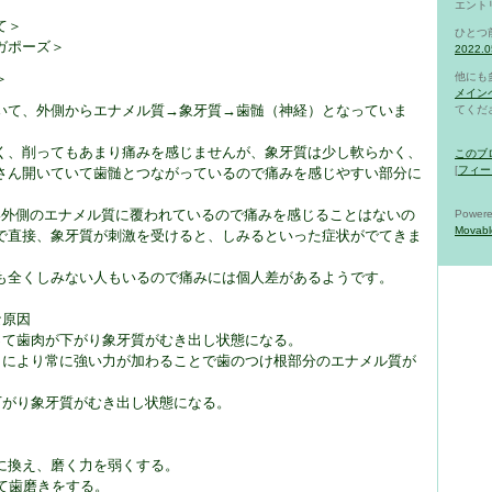
エント
て＞
ひとつ
ガポーズ＞
2022.
＞
他にも
メイン
いて、外側からエナメル質→象牙質→歯髄（神経）となっていま
てくだ
く、削ってもあまり痛みを感じませんが、象牙質は少し軟らかく、
このブ
[
フィー
さん開いていて歯髄とつながっているので痛みを感じやすい部分に
い外側のエナメル質に覆われているので痛みを感じることはないの
Powere
Movabl
で直接、象牙質が刺激を受けると、しみるといった症状がでてきま
も全くしみない人もいるので痛みには個人差があるようです。
な原因
って歯肉が下がり象牙質がむき出し状態になる。
りにより常に強い力が加わることで歯のつけ根部分のエナメル質が
下がり象牙質がむき出し状態になる。
に換え、磨く力を弱くする。
けて歯磨きをする。