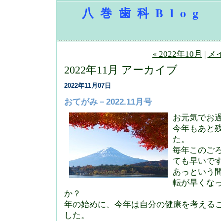
八巻歯科Blog
« 2022年10月
|
メ
2022年11月 アーカイブ
2022年11月07日
おてがみ－2022.11月号
お元気でお
今年もあと
た。
毎年このご
ても早いで
あっという
転が早くな
か？
年の始めに、今年は自分の健康を考える
した。