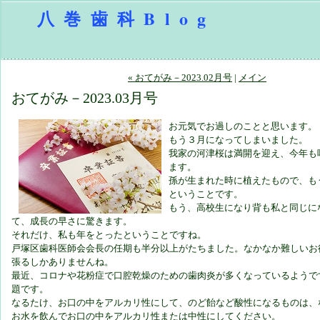
八巻歯科Blog
« おてがみ－2023.02月号
|
メイン
おてがみ－2023.03月号
お元気でお過しのことと思います。
もう３月になってしまいました。
我家の河津桜は満開を迎え、今年も
ます。
孫が生まれた時に植えたもので、も
ということです。
もう、高校生になり背も私と同じに
て、成長の早さに驚きます。
それだけ、私も年をとったということですね。
戸塚区歯科医師会会長の任期も半分以上がたちました。なかなか難しいお
張るしかありませんね。
最近、コロナや花粉症で口腔乾燥のための歯肉炎が多くなっているようで
題です。
なるたけ、お口の中をアルカリ性にして、のど飴など酸性になるものは、
お水を飲んでお口の中をアルカリ性または中性にしてください。