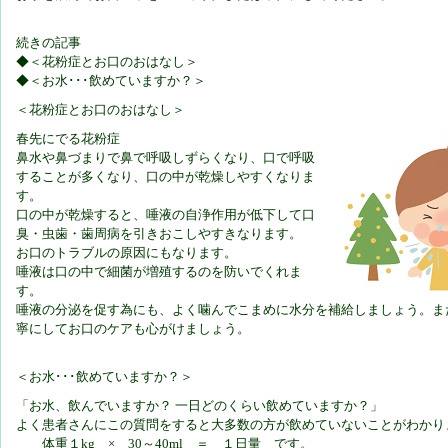
続きの記事
◆＜花粉症とお口のおはなし＞
◆＜お水･･･飲めていますか？＞
＜花粉症とお口のおはなし＞
春先にでる花粉症
鼻水や鼻づまりで鼻で呼吸しずらくなり、口で呼吸
することが多くなり、口の中が乾燥しやすくなりま
す。
口の中が乾燥すると、唾液の自浄作用が低下して口
臭・虫歯・歯周病を引きおこしやすきなります。
お口のトラブルの原因にもなります。
唾液は口の中で細菌が増殖するのを防いでくれま
す。
唾液の分泌を促す為にも、よく噛んでこまめに水分を補給しましょう。ま
寧にしてお口のケアも心がけましょう。
＜お水･･･飲めていますか？＞
「お水、飲んでいますか？ 一日どのくらい飲めていますか？」
よく患者さんにこの質問をすると大多数の方が飲めていないことがわかり
体重１kg × 30～40ml ＝ １日量 です。