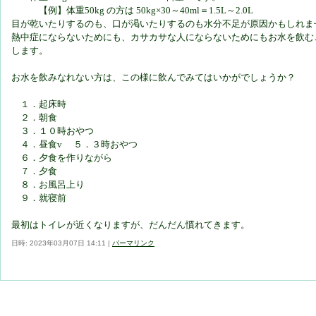
【例】体重50kg の方は 50kg×30～40ml＝1.5L～2.0L
目が乾いたりするのも、口が渇いたりするのも水分不足が原因かもしれま
熱中症にならないためにも、カサカサな人にならないためにもお水を飲む
します。
お水を飲みなれない方は、この様に飲んでみてはいかがでしょうか？
１．起床時
２．朝食
３．１０時おやつ
４．昼食v ５．３時おやつ
６．夕食を作りながら
７．夕食
８．お風呂上り
９．就寝前
最初はトイレが近くなりますが、だんだん慣れてきます。
日時: 2023年03月07日 14:11
|
パーマリンク