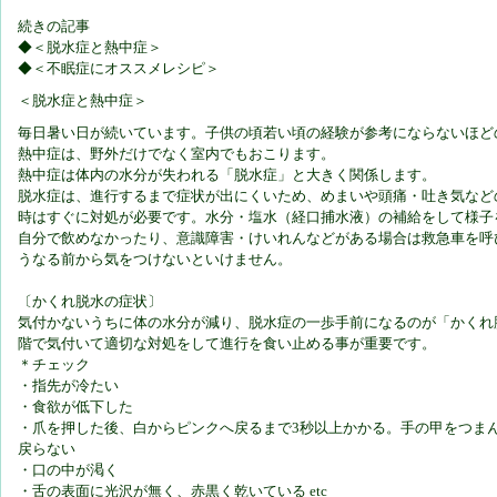
続きの記事
◆＜脱水症と熱中症＞
◆＜不眠症にオススメレシピ＞
＜脱水症と熱中症＞
毎日暑い日が続いています。子供の頃若い頃の経験が参考にならないほど
熱中症は、野外だけでなく室内でもおこります。
熱中症は体内の水分が失われる「脱水症」と大きく関係します。
脱水症は、進行するまで症状が出にくいため、めまいや頭痛・吐き気など
時はすぐに対処が必要です。水分・塩水（経口捕水液）の補給をして様子
自分で飲めなかったり、意識障害・けいれんなどがある場合は救急車を呼
うなる前から気をつけないといけません。
〔かくれ脱水の症状〕
気付かないうちに体の水分が減り、脱水症の一歩手前になるのが「かくれ
階で気付いて適切な対処をして進行を食い止める事が重要です。
＊チェック
・指先が冷たい
・食欲が低下した
・爪を押した後、白からピンクへ戻るまで3秒以上かかる。手の甲をつま
戻らない
・口の中が渇く
・舌の表面に光沢が無く、赤黒く乾いている etc