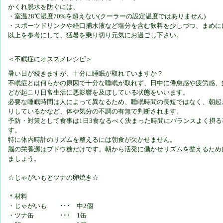
かくれ脱水を防ぐには、
・室温28℃湿度70%を超えない(クーラーの設定温度ではありません)
・スポーツドリンクや経口捕水液など塩分を含む飲料を少しづつ、まめに
以上を参考にして、猛暑を乗り切り元気にお過ごし下さい。
＜不眠症にオススメレシピ＞
暑い日が続きますが、十分に睡眠が取れていますか？
不眠症とは何らかの原因で十分な睡眠が取れず、日中に倦怠感や疲労感、
どが起こり日常生活に悪影響を及ぼしている状態をいいます。
必要な睡眠時間は人によって異なるため、睡眠時間の長短ではなく、朝起
りしているかなど、体や気分の不調の有無で判断されます。
予防・対策として食事は1日3食なるべく決まった時間にバランスよく摂る
す。
特に体内時計のリズムを整えるには朝食が欠かせません。
脳の栄養源はブドウ糖だけです。朝から活発に働かせリズムを整えるため
ましょう。
☆じゃがいもとツナの卵焼き☆
＊材料
・じゃがいも ･･･ 中2個
・ツナ缶 ･･･ 1缶