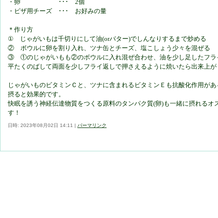
・卵 ･･･ 2個
・ピザ用チーズ ･･･ お好みの量
＊作り方
① じゃがいもは千切りにして油(orバター)でしんなりするまで炒める
② ボウルに卵を割り入れ、ツナ缶とチーズ、塩こしょう少々を混ぜる
③ ①のじゃがいもも②のボウルに入れ混ぜ合わせ、油を少し足したフラ
平たくのばして両面を少しフライ返しで押さえるように焼いたら出来上が
じゃがいものビタミンＣと、ツナに含まれるビタミンＥも抗酸化作用があ
摂ると効果的です。
快眠を誘う神経伝達物質をつくる原料のタンパク質(卵)も一緒に摂れるオ
す！
日時: 2023年08月02日 14:11
|
パーマリンク