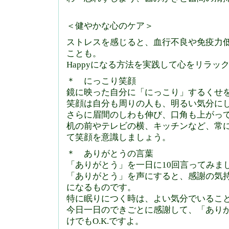
＜健やかな心のケア＞
ストレスを感じると、血行不良や免疫力
ことも。
Happyになる方法を実践して心をリラッ
＊ にっこり笑顔
鏡に映った自分に「にっこり」するくせ
笑顔は自分も周りの人も、明るい気分に
さらに眉間のしわも伸び、口角も上がっ
机の前やテレビの横、キッチンなど、常
て笑顔を意識しましょう。
＊ ありがとうの言葉
「ありがとう」を一日に10回言ってみま
「ありがとう」を声にすると、感謝の気
になるものです。
特に眠りにつく時は、よい気分でいるこ
今日一日のできごとに感謝して、「あり
けでもO.K.ですよ。