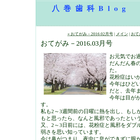
八巻歯科Blog
« おてがみ－2016.02月号
|
メイン
|
おてが
おてがみ－2016.03月号
お元気でお
だんだん春
た。
花粉症はい
今年はひど
だと、去年
今年は目が
す。
私も2～3週間前の日曜に熱を出し、もし
もと思ったら、なんと風邪であったとい
又、2～3日前には、花粉症と風邪をダブ
弱さを思い知っています。
今は鼻がつまり、夜中に息ができずに眼