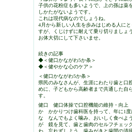
子供の花粉症も多いようで、上の孫は薬
しかたがないようです。
これは現代病なのでしょうね。
4月から新しい人生を歩みはじめる人に
すが、くじけずに耐えて乗り切りましょ
お体大切にして下さいませ。
続きの記事
◆＜健口かながわ5か条＞
◆＜健やかな心のケア＞
＜健口かながわ5か条＞
県民のみなさんが、生涯にわたり歯と口
めに、子どもから高齢者まで共通した自
す。
健口 健口体操で口腔機能の維持・向上
か かかりつけ歯科医を持って、年に1度
な なんでもよく噛み、おいしく食べよ
が 鏡を見て、歯と歯肉のセルフチェッ
わ 忘れずしよう、歯みがきと歯間の清