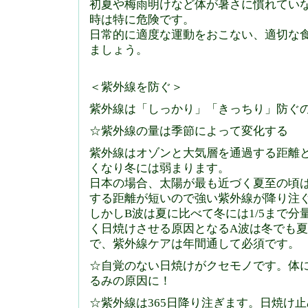
初夏や梅雨明けなど体が暑さに慣れてい
時は特に危険です。
日常的に適度な運動をおこない、適切な
ましょう。
＜紫外線を防ぐ＞
紫外線は「しっかり」「きっちり」防ぐ
☆紫外線の量は季節によって変化する
紫外線はオゾンと大気層を通過する距離
くなり冬には弱まります。
日本の場合、太陽が最も近づく夏至の頃
する距離が短いので強い紫外線が降り注
しかしB波は夏に比べて冬には1/5まで
く日焼けさせる原因となるA波は冬でも夏
で、紫外線ケアは年間通して必須です。
☆自覚のない日焼けがクセモノです。体
るみの原因に！
☆紫外線は365日降り注ぎます。日焼け