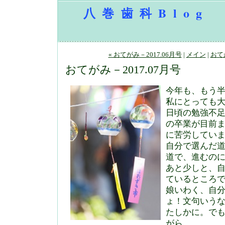
八巻歯科Blog
« おてがみ－2017.06月号
|
メイン
|
おてが
おてがみ－2017.07月号
今年も、もう
私にとっても
日頃の勉強不
の卒業が目前
に苦労してい
自分で選んだ
道で、進むの
あと少しと、
ているところ
娘いわく、自
ょ！文句いう
たしかに。でも
がら。