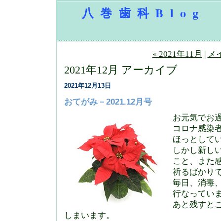
八巻歯科Blog
« 2021年11月
|
メ
2021年12月 アーカイブ
2021年12月13日
おてがみ－2021.12月号
お元気でお
コロナ感染
ほっとして
しかし新し
こと、また
祈るばかり
毎日、消毒
行なってい
あと残すと
しまいます。