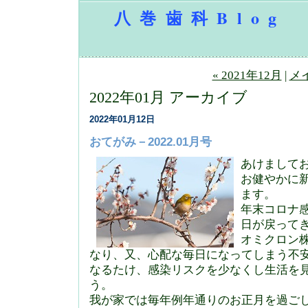
八巻歯科Blog
« 2021年12月
|
メ
2022年01月 アーカイブ
2022年01月12日
おてがみ－2022.01月号
あけまして
お健やかに
ます。
年末コロナ
日が戻って
オミクロン
なり、又、心配な毎日になってしまう不
なるたけ、感染リスクを少なくし生活を
う。
我が家では毎年例年通りのお正月を過ご