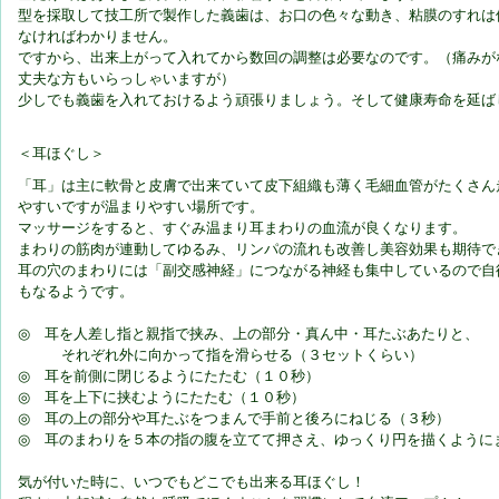
型を採取して技工所で製作した義歯は、お口の色々な動き、粘膜のすれは
なければわかりません。
ですから、出来上がって入れてから数回の調整は必要なのです。（痛みが
丈夫な方もいらっしゃいますが）
少しでも義歯を入れておけるよう頑張りましょう。そして健康寿命を延ば
＜耳ほぐし＞
「耳」は主に軟骨と皮膚で出来ていて皮下組織も薄く毛細血管がたくさん
やすいですが温まりやすい場所です。
マッサージをすると、すぐみ温まり耳まわりの血流が良くなります。
まわりの筋肉が連動してゆるみ、リンパの流れも改善し美容効果も期待で
耳の穴のまわりには「副交感神経」につながる神経も集中しているので自
もなるようです。
◎ 耳を人差し指と親指で挟み、上の部分・真ん中・耳たぶあたりと、
それぞれ外に向かって指を滑らせる（３セットくらい）
◎ 耳を前側に閉じるようにたたむ（１０秒）
◎ 耳を上下に挟むようにたたむ（１０秒）
◎ 耳の上の部分や耳たぶをつまんで手前と後ろにねじる（３秒）
◎ 耳のまわりを５本の指の腹を立てて押さえ、ゆっくり円を描くように
気が付いた時に、いつでもどこでも出来る耳ほぐし！