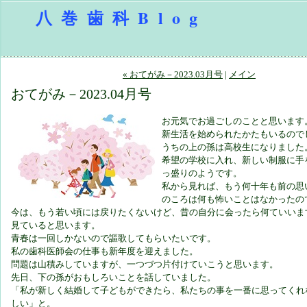
八巻歯科Blog
« おてがみ－2023.03月号
|
メイン
おてがみ－2023.04月号
お元気でお過ごしのことと思います
新生活を始められたかたもいるので
うちの上の孫は高校生になりました
希望の学校に入れ、新しい制服に手
っ盛りのようです。
私から見れば、もう何十年も前の思
のころは何も怖いことはなかったの
今は、もう若い頃には戻りたくないけど、昔の自分に会ったら何ていいま
見ていると思います。
青春は一回しかないので謳歌してもらいたいです。
私の歯科医師会の仕事も新年度を迎えました。
問題は山積みしていますが、一つづつ片付けていこうと思います。
先日、下の孫がおもしろいことを話していました。
「私が新しく結婚して子どもができたら、私たちの事を一番に思ってくれ
しい」と。