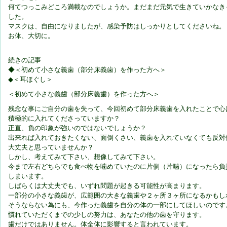
何てつっこみどころ満載なのでしょうか。まだまだ元気で生きていかなき
した。
マスクは、自由になりましたが、感染予防はしっかりとしてくださいね。
お体、大切に。
続きの記事
◆＜初めて小さな義歯（部分床義歯）を作った方へ＞
◆＜耳ほぐし＞
＜初めて小さな義歯（部分床義歯）を作った方へ＞
残念な事にご自分の歯を失って、今回初めて部分床義歯を入れたことで心
積極的に入れてくださっていますか？
正直、負の印象が強いのではないでしょうか？
出来れば入れておきたくない、面倒くさい、義歯を入れていなくても反対
大丈夫と思っていませんか？
しかし、考えてみて下さい、想像してみて下さい。
今まで左右どちらでも食べ物を噛めていたのに片側（片噛）になったら負
しまいます。
しばらくは大丈夫でも、いずれ問題が起きる可能性が高まります。
一部分の小さな義歯が、広範囲の大きな義歯や２ヶ所３ヶ所になるかもし
そうならない為にも、今作った義歯を自分の体の一部にしてほしいのです
慣れていただくまでの少しの努力は、あなたの他の歯を守ります。
歯だけではありません。体全体に影響すると言われています。