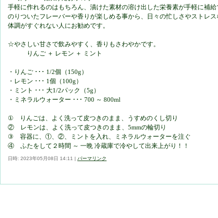
手軽に作れるのはもちろん、漬けた素材の溶け出した栄養素が手軽に補給
のりついたフレーバーや香りが楽しめる事から、日々の忙しさやストレス
体調がすぐれない人にお勧めです。
☆やさしい甘さで飲みやすく、香りもさわやかです。
りんご ＋ レモン ＋ ミント
・りんご ･･･ 1/2個（150g）
・レモン ･･･ 1個（100g）
・ミント ･･･ 大1/2パック（5g）
・ミネラルウォーター ･･･ 700 ～ 800ml
① りんごは、よく洗って皮つきのまま、うすめのくし切り
② レモンは、よく洗って皮つきのまま、5mmの輪切り
③ 容器に、①、②、ミントを入れ、ミネラルウォーターを注ぐ
④ ふたをして２時間 ～ 一晩 冷蔵庫で冷やして出来上がり！！
日時: 2023年05月08日 14:11
|
パーマリンク