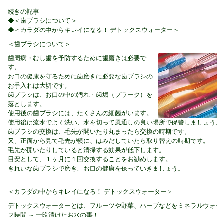
続きの記事
◆＜歯ブラシについて＞
◆＜カラダの中からキレイになる！ デトックスウォーター＞
＜歯ブラシについて＞
歯周病・むし歯を予防するために歯磨きは必要で
す。
お口の健康を守るために歯磨きに必要な歯ブラシの
お手入れは大切です。
歯ブラシは、お口の中の汚れ・歯垢（プラーク）を
落とします。
使用後の歯ブラシには、たくさんの細菌がいます。
使用後は流水でよく洗い、水を切って風通しの良い場所で保管しましょう
歯ブラシの交換は、毛先が開いたり丸まったら交換の時期です。
又、正面から見て毛先が横に、はみだしていたら取り替えの時期です。
毛先が開いたりしていると清掃する効果が低下します。
目安として、１ヶ月に１回交換することをお勧めします。
きれいな歯ブラシで磨き、お口の健康を保っていきましょう。
＜カラダの中からキレイになる！ デトックスウォーター＞
デトックスウォーターとは、フルーツや野菜、ハーブなどをミネラルウォ
２時間 ～ 一晩漬けたお水の事！