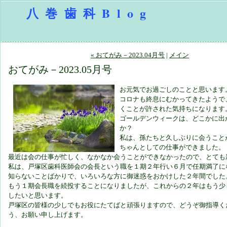
八巻歯科Blog
« おてがみ－2023.04月号
|
メイン
おてがみ－2023.05月号
お元気でお過ごしのことと思います
コロナも終息にむかってきたようで
くことが許された気持ちになります
ゴールデンウィークは、どこかに出
か？
私は、孫たちと久しぶりに会うこと
ちゃんとしての仕事ができました。
最近は会の仕事が忙しく、なかなか会うことができなかったので、とても
私は、戸塚区歯科医師会の会長という職を１期２年行い６月で任期満了に
知らないことばかりで、いろいろな方に御迷惑をおかけした２年間でした
もう１期会長職を続投することになりましたが、これからの２年はもう少
したいと思います。
戸塚区の皆様の少しでもお役にたてばと頑張りますので、どうぞ御指導く
う、お願い申し上げます。