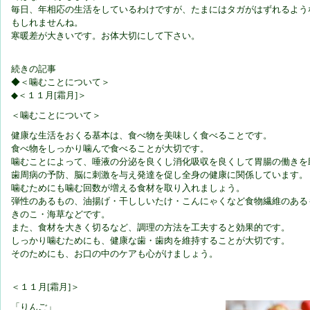
毎日、年相応の生活をしているわけですが、たまにはタガがはずれるよう
もしれませんね。
寒暖差が大きいです。お体大切にして下さい。
続きの記事
◆＜噛むことについて＞
◆＜１１月[霜月]＞
＜噛むことについて＞
健康な生活をおくる基本は、食べ物を美味しく食べることです。
食べ物をしっかり噛んで食べることが大切です。
噛むことによって、唾液の分泌を良くし消化吸収を良くして胃腸の働きを
歯周病の予防、脳に刺激を与え発達を促し全身の健康に関係しています。
噛むためにも噛む回数が増える食材を取り入れましょう。
弾性のあるもの、油揚げ・干ししいたけ・こんにゃくなど食物繊維のある
きのこ・海草などです。
また、食材を大きく切るなど、調理の方法を工夫すると効果的です。
しっかり噛むためにも、健康な歯・歯肉を維持することが大切です。
そのためにも、お口の中のケアも心がけましょう。
＜１１月[霜月]＞
「りんご」