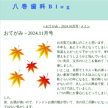
八巻歯科Blog
« おてがみ－2024.10月号
|
メイン
おてがみ－2024.11月号
お元気でお過しのことと思います。
今年も、あと２ヶ月となってしまい
気温も上がったり下がったりで、冬
替えをどうしようかと悩んでいると
つい先日、父方のいとこを集めて「
催しました。
いとこは、全部で１０人＋私の弟＋
あい参加で総勢２０人以上になりま
私ぐらいの年になると、喪の時くら
がないので、久しぶりの再会で皆、
んづけで話していました。
いつの間にか童心にもどってしまい
した。
皆、お酒が強いので、ドンドンお酒の瓶が空いて、次の日二日酔いになっ
ではない気がします。