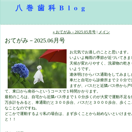
八巻歯科Blog
« おてがみ－2025.05月号
|
メイン
おてがみ－2025.06月号
お元気でお過しのことと思います。
いよいよ梅雨の季節が近づいてきま
天候が変わりやすく、洗濯物の乾き
いようです。
連休明けからバス通勤をしてみまし
車だと自宅から診療所まで２０分で
ますが、バスだと近隣バス停から戸
て、東口から南谷へというコースで１時間かかります。
最初のころは、自宅から近隣バス停まで１０分歩くのが大変で運動不足を
万歩計をみると、車通勤だと３００歩台、バスだと３０００歩台、歩くこ
なことなのですね。
どこかで運動するより私の場合は、まず歩くことから始めないといけませ
と！！