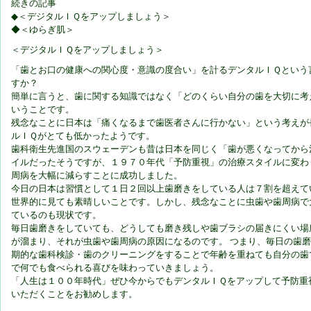
続きの記事
◆＜デジタルＩＱをアップしましょう＞
◆＜ゆらぎ肌＞
＜デジタルＩＱをアップしましょう＞
「歯とお口の健康への関心度・意識の度合い」を計るデンタルＩＱという
すか？
簡単に言うと、歯に関する知識ではなく「どのくらい自分の歯を大切に考
いうことです。
残念なことに日本は「痛くなるまで歯医者さんに行かない」という考えが
ルＩＱがとても低かったようです。
歯科衛生先進国のスウェーデンも昔は日本を同じく「歯が悪くなってから
イルだったそうですが、１９７０年代「予防重視」の治療スタイルに変わ
周病を大幅に減らすことに成功しました。
今日の日本は習慣として１日２回以上歯磨きをしている人は７割を超えて
世界的に見ても素晴しいことです。しかし、残念なことに虫歯や歯周病で
ているのも現状です。
毎日歯磨きをしていても、どうしても磨き残しや歯ブラシの届きにくい場
が溜まり、それが虫歯や歯周病の原因になるのです。 つまり、毎日の歯
期的な歯科検診・歯のクリーニングをすることで年齢を重ねても自分の歯
で何でも食べられる喜びを味わっていきましょう。
「人生は１００年時代」ぜひ今からでもデンタルＩＱをアップして予防重
いただくことをお勧めします。