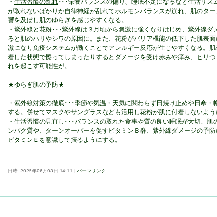
・
生活習慣の乱れ
･･･栄養バランスの偏り、睡眠不足になるなど生活リズ
が取れないばかりか自律神経が乱れてホルモンバランスが崩れ、肌のター
響を及ぼし肌のゆらぎを感じやすくなる。
・
紫外線と花粉
･･･紫外線は３月頃から急激に強くなりはじめ、紫外線ダ
ると肌のハリやシワの原因に。また、花粉がバリア機能の低下した肌表面
激になり免疫システムが働くことでアレルギー反応が生じやすくなる。肌
着した状態で擦ってしまったりするとダメージを受け赤みや痒み、ヒリつ
れを起こす可能性が。
★ゆらぎ肌の予防★
・
紫外線対策の徹底
･･･季節や気温・天気に関わらず日焼け止めや日傘・
する。併せてマスクやサングラスなども活用し花粉が肌に付着しないよう
・
生活習慣の見直し
･･･バランスの取れた食事や質の良い睡眠が大切。肌
ンパク質や、ターンオーバーを促すビタミンＢ群、紫外線ダメージの予防
ビタミンＥを意識して摂るようにする。
日時: 2025年06月03日 14:11
|
パーマリンク