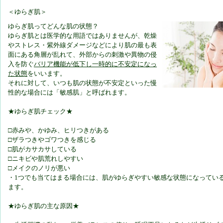
＜ゆらぎ肌＞
ゆらぎ肌ってどんな肌の状態？
ゆらぎ肌とは医学的な用語ではありませんが、乾燥
やストレス・紫外線ダメージなどにより肌の最も表
面にある角層が乱れて、外部からの刺激や異物の侵
入を防ぐ
バリア機能が低下し一時的に不安定になっ
た状態
をいいます。
それに対して、いつも肌の状態が不安定といった慢
性的な場合には「敏感肌」と呼ばれます。
★ゆらぎ肌チェック★
□赤みや、かゆみ、ヒリつきがある
□ザラつきやゴワつきを感じる
□肌がカサカサしている
□ニキビや肌荒れしやすい
□メイクのノリが悪い
・1つでも当てはまる場合には、肌がゆらぎやすい敏感な状態になってい
ます。
★ゆらぎ肌の主な原因★