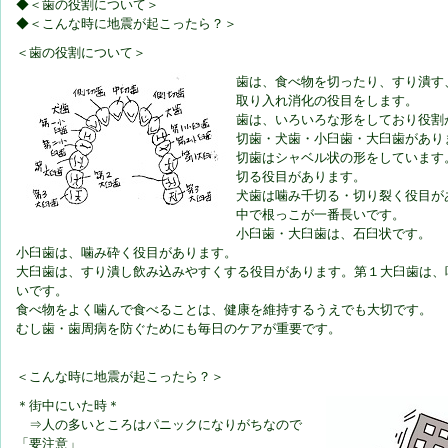
◆＜歯の役割について＞
◆＜こんな時に地震が起こったら？＞
＜歯の役割について＞
歯は、食べ物を切ったり、すり潰す
取り入れ消化の役目をします。
歯は、いろいろな形をしており役割
切歯・犬歯・小臼歯・大臼歯があり
切歯はシャベル状の形をしています
切る役目があります。
犬歯は噛み千切る・切り裂く役目が
中で根っこが一番長いです。
小臼歯・大臼歯は、石臼状です。
小臼歯は、噛み砕く役目があります。
大臼歯は、すり潰し飲み込みやすくする役目があります。第１大臼歯は、
いです。
食べ物をよく噛んで食べることは、健康を維持するうえでも大切です。
むし歯・歯周病を防ぐためにも毎日のケアが重要です。
＜こんな時に地震が起こったら？＞
＊街中にいた時＊
⇒人の多いところはパニックになりがちなので
「要注意」