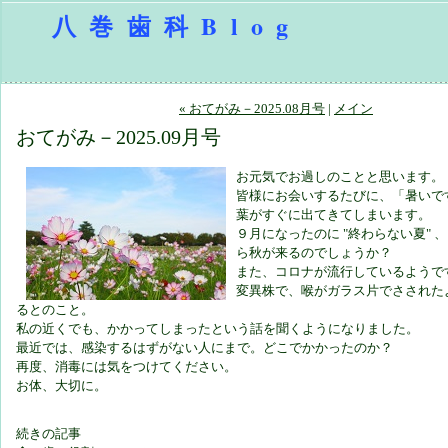
八巻歯科Blog
« おてがみ－2025.08月号
|
メイン
おてがみ－2025.09月号
お元気でお過しのことと思います。
皆様にお会いするたびに、「暑いで
葉がすぐに出てきてしまいます。
９月になったのに "終わらない夏" 
ら秋が来るのでしょうか？
また、コロナが流行しているようで
変異株で、喉がガラス片でさされた
るとのこと。
私の近くでも、かかってしまったという話を聞くようになりました。
最近では、感染するはずがない人にまで。どこでかかったのか？
再度、消毒には気をつけてください。
お体、大切に。
続きの記事