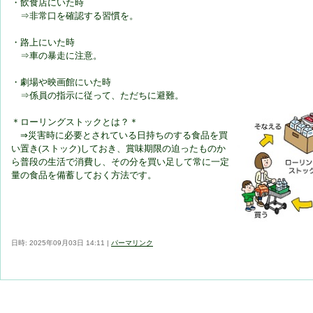
・飲食店にいた時
⇒非常口を確認する習慣を。
・路上にいた時
⇒車の暴走に注意。
・劇場や映画館にいた時
⇒係員の指示に従って、ただちに避難。
＊ローリングストックとは？＊
⇒災害時に必要とされている日持ちのする食品を買
い置き(ストック)しておき、賞味期限の迫ったものか
ら普段の生活で消費し、その分を買い足して常に一定
量の食品を備蓄しておく方法です。
日時: 2025年09月03日 14:11
|
パーマリンク