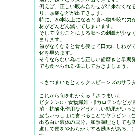
例えば、正しい咬み合わせが出来なくな
り、頭痛などが出てきます。
特に、20本以上になると食べ物を咬む力
材がどんどん減ってしまいます。
そして咬むことによる脳への刺激が少な
まります。
歯がなくなると骨も痩せて口元にしわが
化を早めます。
そうならない為にも正しい歯磨きと早期
でも食べられる様にしておきましょう。
＜さつまいもとミックスビーンズのサラ
これから旬をむかえる「さつまいも」
ビタミンC・食物繊維・βカロテンなどが
消・抗酸化作用などうれしい効果がいっ
皮もいっしょに食べることでヤラピン（
出る白い液体の成分。加熱調理をしても
進して便をやわらかくする働きがある。