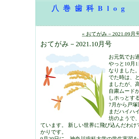
八巻歯科Blog
« おてがみ－2021.09月
おてがみ－2021.10月号
お元気でお
やっと10月
なりました。
でた時は、
ましたが、
自粛ムード
しホっとす
7月から戸
まだハイハ
坊のようで
ています。 新しい世界に飛び込んだわけ
かりです。
9月29日に、神奈川歯科大学の学生実習を